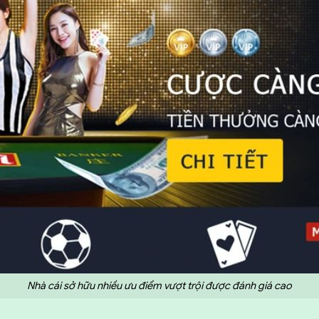
Nhà cái sở hữu nhiều ưu điểm vượt trội được đánh giá cao