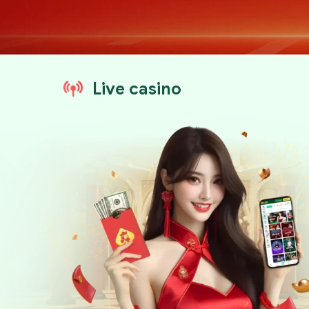
Live casino