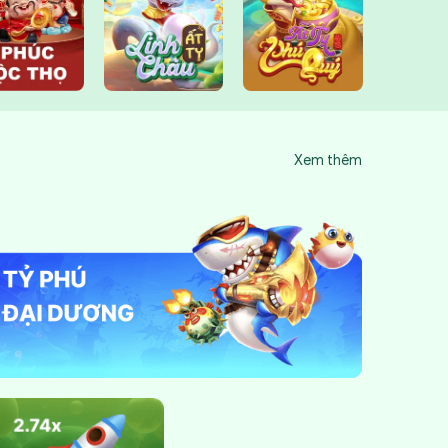
Xem thêm