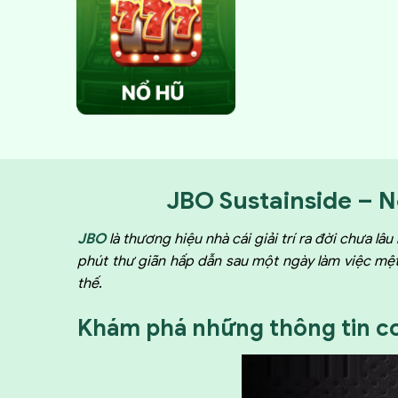
JBO Sustainside – N
JBO
là thương hiệu nhà cái giải trí ra đời chưa 
phút thư giãn hấp dẫn sau một ngày làm việc mệt 
thế
.
Khám phá những thông tin cơ