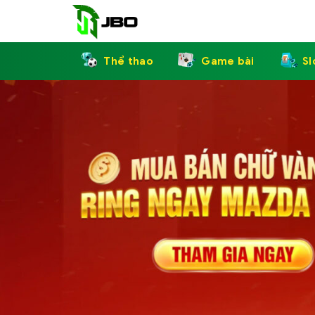
Bỏ
qua
nội
dung
Thể thao
Game bài
Sl