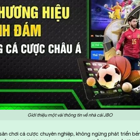
Giới thiệu một vài thông tin về nhà cái JBO
 sân chơi cá cược chuyên nghiệp, không ngừng phát triển bền