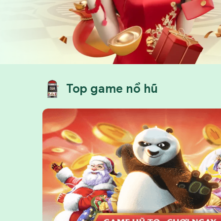
Top game nổ hũ