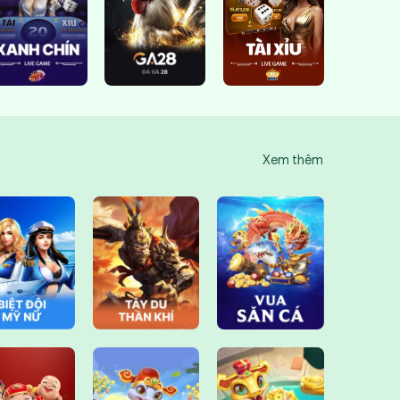
Xem thêm