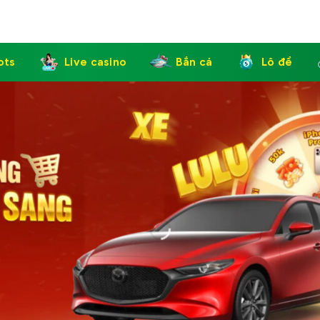
ots
Live casino
Bắn cá
Lô đề