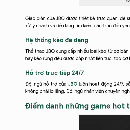
Sả
Giao diện của JBO được thiết kế trực quan, dễ sử
xử lý nhanh và dễ dàng tìm kiếm các trận đấu yêu 
Hệ thống kèo đa dạng
Thể thao JBO cung cấp nhiều loại kèo từ cơ bản 
hay kèo rung đều được cập nhật liên tục, tạo cơ h
Hỗ trợ trực tiếp 24/7
Đội ngũ hỗ trợ của
JBO
luôn hoạt động 24/7, sẵ
không phải lo lắng. Đội ngũ nhân viên chuyên ngh
Điểm danh những game hot tạ