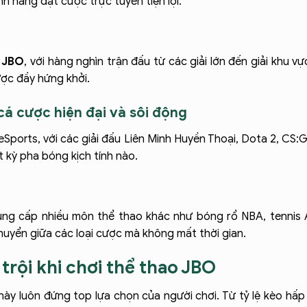
ính năng đặt cược trực tuyến tiện lợi.
 JBO
, với hàng nghìn trận đấu từ các giải lớn đến giải khu v
ược đầy hứng khởi.
cá cược hiện đại và sôi động
 eSports, với các giải đấu Liên Minh Huyền Thoại, Dota 2, CS
 kỳ pha bóng kịch tính nào.
ng cấp nhiều môn thể thao khác như bóng rổ NBA, tennis 
huyển giữa các loại cược mà không mất thời gian.
trội khi chơi thể thao JBO
này luôn đứng top lựa chọn của người chơi. Từ tỷ lệ kèo hấp