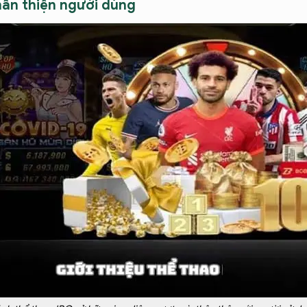
hân thiện người dùng