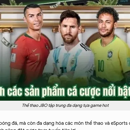
Thể thao JBO tập trung đa dạng tựa game hot
 bóng đá, mà còn đa dạng hóa các môn thể thao và eSports 