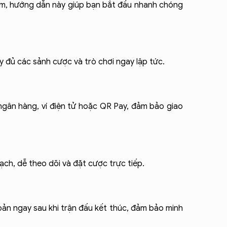
 năm, hướng dẫn này giúp bạn bắt đầu nhanh chóng
ầy đủ các sảnh cược và trò chơi ngay lập tức.
ngân hàng, ví điện tử hoặc QR Pay, đảm bảo giao
ạch, dễ theo dõi và đặt cược trực tiếp.
hoản ngay sau khi trận đấu kết thúc, đảm bảo minh