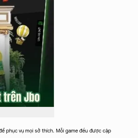
để phục vụ mọi sở thích. Mỗi game đều được cập