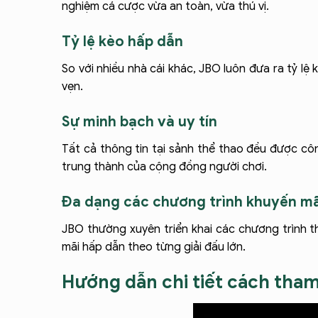
nghiệm cá cược vừa an toàn, vừa thú vị.
Tỷ lệ kèo hấp dẫn
So với nhiều nhà cái khác, JBO luôn đưa ra tỷ lệ
vẹn.
Sự minh bạch và uy tín
Tất cả thông tin tại sảnh thể thao đều được công 
trung thành của cộng đồng người chơi.
Đa dạng các chương trình khuyến mã
JBO thường xuyên triển khai các chương trình 
mãi hấp dẫn theo từng giải đấu lớn.
Hướng dẫn chi tiết cách tham