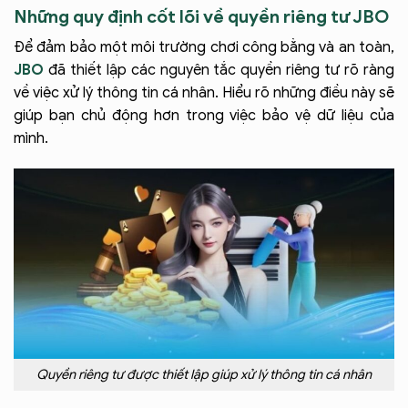
Những quy định cốt lõi về quyền riêng tư JBO
Để đảm bảo một môi trường chơi công bằng và an toàn,
JBO
đã thiết lập các nguyên tắc quyền riêng tư rõ ràng
về việc xử lý thông tin cá nhân. Hiểu rõ những điều này sẽ
giúp bạn chủ động hơn trong việc bảo vệ dữ liệu của
mình.
Quyền riêng tư được thiết lập giúp xử lý thông tin cá nhân