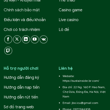
Sự kiện - Khuyến mãi
Thể thao
Chính sách bảo mật
Casino game
Điều kiện và điều khoản
Live casino
Chơi có trách nhiệm
Lô đề
Hỗ trợ người chơi
Liên hệ
Website:
Hướng dẫn đăng ký
https://sustainside.br.com/
Hướng dẫn nạp tiền
Địa chỉ: 22 Ng. 160 P. Hào Nam,
Chợ Dừa, Đống Đa, Hà Nội, Việt
Nam
Hướng dẫn rút tiền
Email:
jbo.icu@gmail.com
Sơ đồ trang web
Phone: 0972946308