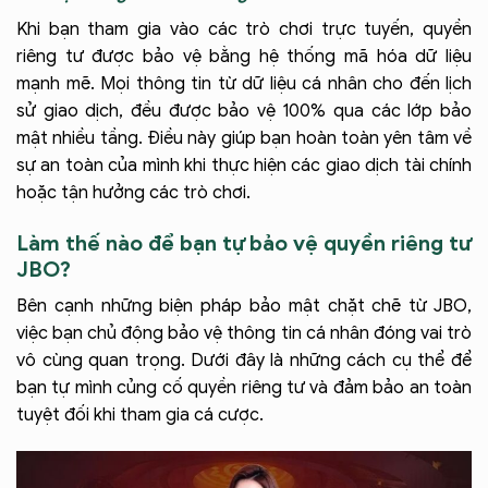
Khi bạn tham gia vào các trò chơi trực tuyến, quyền
riêng tư được bảo vệ bằng hệ thống mã hóa dữ liệu
mạnh mẽ. Mọi thông tin từ dữ liệu cá nhân cho đến lịch
sử giao dịch, đều được bảo vệ 100% qua các lớp bảo
mật nhiều tầng. Điều này giúp bạn hoàn toàn yên tâm về
sự an toàn của mình khi thực hiện các giao dịch tài chính
hoặc tận hưởng các trò chơi.
Làm thế nào để bạn tự bảo vệ quyền riêng tư
JBO?
Bên cạnh những biện pháp bảo mật chặt chẽ từ JBO,
việc bạn chủ động bảo vệ thông tin cá nhân đóng vai trò
vô cùng quan trọng. Dưới đây là những cách cụ thể để
bạn tự mình củng cố quyền riêng tư và đảm bảo an toàn
tuyệt đối khi tham gia cá cược.