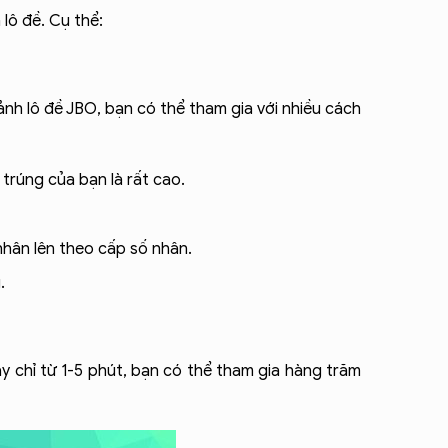
lô đề. Cụ thể:
ảnh lô đề JBO, bạn có thể tham gia với nhiều cách
 trúng của bạn là rất cao.
nhân lên theo cấp số nhân.
.
y chỉ từ 1-5 phút, bạn có thể tham gia hàng trăm