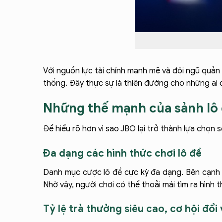
Với nguồn lực tài chính mạnh mẽ và đội ngũ quản 
thống. Đây thực sự là thiên đường cho những ai 
Những thế mạnh của sảnh lô đ
Để hiểu rõ hơn vì sao JBO lại trở thành lựa chọn
Đa dạng các hình thức chơi lô đề
Danh mục cược lô đề cực kỳ đa dạng. Bên cạnh cá
Nhờ vậy, người chơi có thể thoải mái tìm ra hình 
Tỷ lệ trả thưởng siêu cao, cơ hội đổi