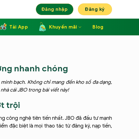
Đăng nhập
Đăng ký
Tải App
Khuyến mãi
Blog
ưởng nhanh chóng
ệm minh bạch. Không chỉ mang đến kho số đa dạng,
nhà cái JBO trong bài viết này!
t trội
ảng công nghệ tiên tiến nhất. JBO đã đầu tư mạnh
iểm đặc biệt là mọi thao tác từ đăng ký, nạp tiền,