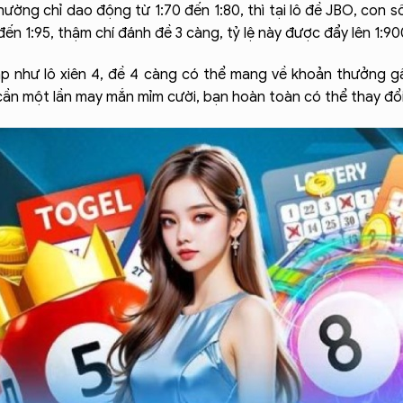
thường chỉ dao động từ 1:70 đến 1:80, thì tại lô đề JBO, con
 đến 1:95, thậm chí đánh đề 3 càng, tỷ lệ này được đẩy lên 1:90
ạp như lô xiên 4, đề 4 càng có thể mang về khoản thưởng gấ
 cần một lần may mắn mỉm cười, bạn hoàn toàn có thể thay đổ