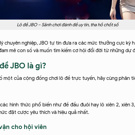
Lô đề JBO – Sảnh chơi đánh đề uy tín, tha hồ chốt số
lý chuyên nghiệp, JBO tự tin đưa ra các mức thưởng cực kỳ hấ
đam mê con số và muốn tìm kiếm cơ hội đổi đời từ những dự 
ề JBO là gì?
 số một của cộng đồng chơi lô đề trực tuyến, hãy cùng phân tí
c hình thức phổ biến như đề đầu đuôi hay lô xiên 2, xiên 3
thức đặt cược yêu thích và hiệu quả nhất.
 vận cho hội viên