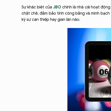
Sự khác biệt của
JBO
chính là nhà cái hoạt động
chặt chẽ, đảm bảo tính công bằng và minh bạch 
kỳ sự can thiệp hay gian lận nào.