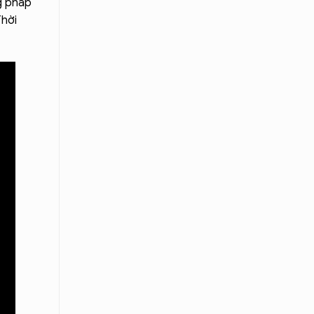
ng pháp
Thời