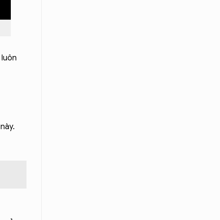
 luôn
 này.