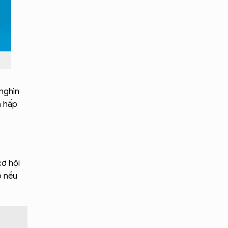
 nghìn
à hấp
cơ hội
o nếu