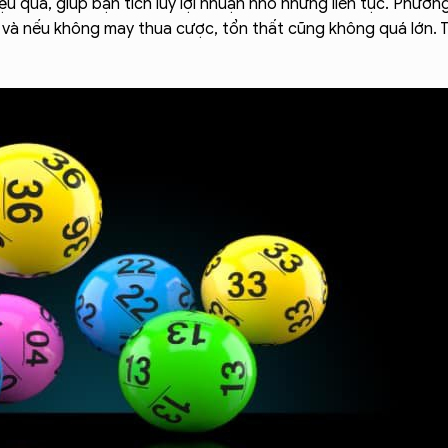
iệu quả, giúp bạn tích lũy lợi nhuận nhỏ nhưng liên tục. Phươ
 và nếu không may thua cược, tổn thất cũng không quá lớn. 