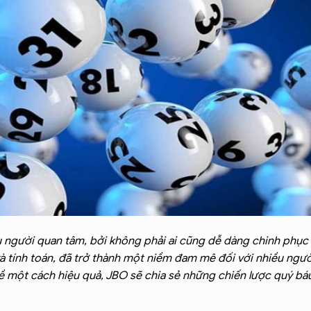
u người quan tâm, bởi không phải ai cũng dễ dàng chinh phụ
và tính toán, đã trở thành một niềm đam mê đối với nhiều ngườ
ề một cách hiệu quả, JBO sẽ chia sẻ những chiến lược quý bá