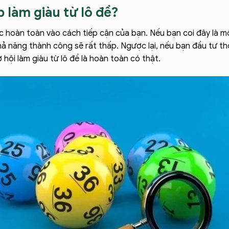
p làm giàu từ lô đề?
c hoàn toàn vào cách tiếp cận của bạn. Nếu bạn coi đây là m
hả năng thành công sẽ rất thấp. Ngược lại, nếu bạn đầu tư th
 hội làm giàu từ lô đề là hoàn toàn có thật.