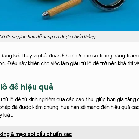
từ lô để sẽ giúp bạn dễ dàng có được chiến thắng
n đáng kể. Thay vì phải đoán 5 hoặc 6 con số trong hàng trăm
. Điều này khiến cho việc làm giàu từ lô đề trở nên khả thi v
 lô đề hiệu quả
 từ lô đề từ kinh nghiệm của các cao thủ, giúp bạn gia tăng 
 pháp đã được kiểm chứng, hứa hẹn sẽ mang đến hiệu quả ca
 luật.
hưởng & mẹo soi cầu chuẩn xác