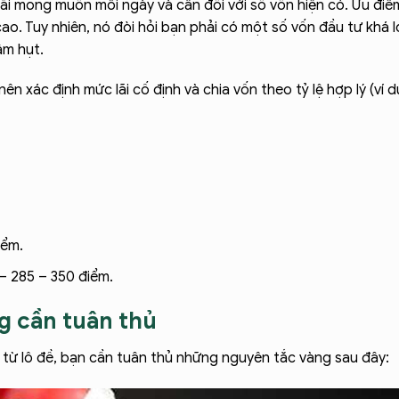
 lãi mong muốn mỗi ngày và cân đối với số vốn hiện có. Ưu đi
ao. Tuy nhiên, nó đòi hỏi bạn phải có một số vốn đầu tư khá l
âm hụt.
ên xác định mức lãi cố định và chia vốn theo tỷ lệ hợp lý (ví dụ
iểm.
 – 285 – 350 điểm.
g cần tuân thủ
u từ lô đề, bạn cần tuân thủ những nguyên tắc vàng sau đây: