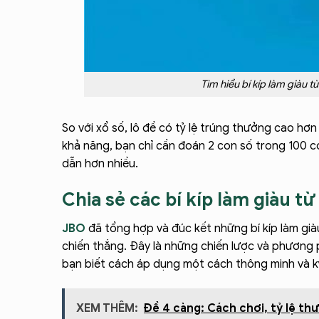
Tìm hiểu bí kíp làm giàu 
So với xổ số, lô đề có tỷ lệ trúng thưởng cao hơ
khả năng, bạn chỉ cần đoán 2 con số trong 100 con
dẫn hơn nhiều.
Chia sẻ các bí kíp làm giàu từ
JBO
đã tổng hợp và đúc kết những bí kíp làm giàu
chiến thắng. Đây là những chiến lược và phương
bạn biết cách áp dụng một cách thông minh và kỷ
XEM THÊM:
Đề 4 càng: Cách chơi, tỷ lệ t