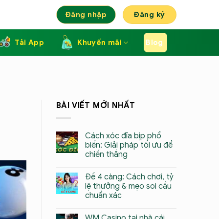
Đăng nhập
Đăng ký
Tải App
Khuyến mãi
Blog
BÀI VIẾT MỚI NHẤT
Cách xóc đĩa bịp phổ
biến: Giải pháp tối ưu để
chiến thắng
Đề 4 càng: Cách chơi, tỷ
lệ thưởng & mẹo soi cầu
chuẩn xác
WM Casino tại nhà cái