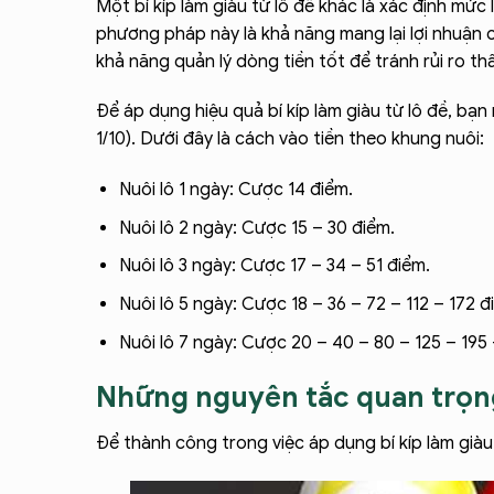
Một bí kíp làm giàu từ lô đề khác là xác định mức
phương pháp này là khả năng mang lại lợi nhuận c
khả năng quản lý dòng tiền tốt để tránh rủi ro th
Để áp dụng hiệu quả bí kíp làm giàu từ lô đề, bạn n
1/10). Dưới đây là cách vào tiền theo khung nuôi:
Nuôi lô 1 ngày: Cược 14 điểm.
Nuôi lô 2 ngày: Cược 15 – 30 điểm.
Nuôi lô 3 ngày: Cược 17 – 34 – 51 điểm.
Nuôi lô 5 ngày: Cược 18 – 36 – 72 – 112 – 172 đ
Nuôi lô 7 ngày: Cược 20 – 40 – 80 – 125 – 195
Những nguyên tắc quan trọn
Để thành công trong việc áp dụng bí kíp làm già