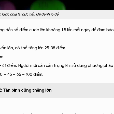
lược chia lãi cực tiểu khi đánh lô đề
 tăng dần số điểm cược lên khoảng 1.5 lần mỗi ngày để đảm bảo
vốn lớn, có thể tăng lên 25-38 điểm.
ểm.
1 – 61 điểm. Người mới cần cẩn trọng khi sử dụng phương pháp
30 – 45 – 65 – 100 điểm.
: Tân binh cũng thắng lớn